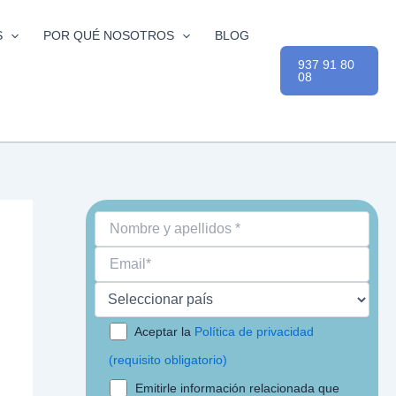
S
POR QUÉ NOSOTROS
BLOG
937 91 80
08
Aceptar la
Política de privacidad
(requisito obligatorio)
Emitirle información relacionada que