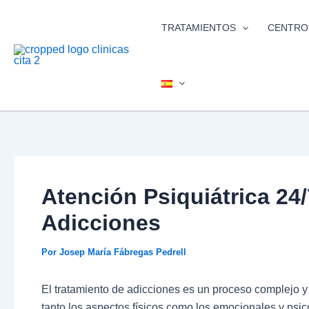
Ir
al
TRATAMIENTOS
CENTRO
contenido
Atención Psiquiátrica 24
Adicciones
Por
Josep María Fábregas Pedrell
El tratamiento de adicciones es un proceso complejo y
tanto los aspectos físicos como los emocionales y psi