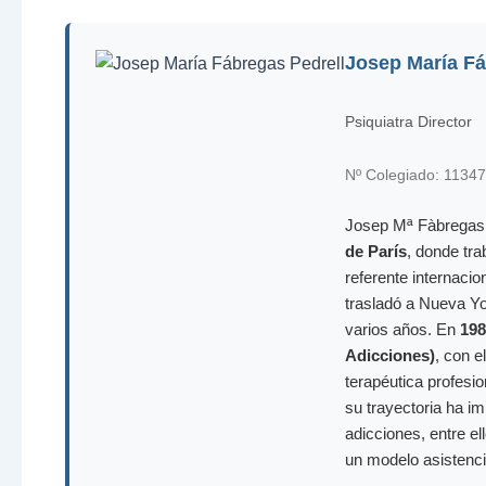
Josep María Fá
Psiquiatra Director
Nº Colegiado: 11347
Josep Mª Fàbregas P
de París
, donde tra
referente internacio
trasladó a Nueva Yo
varios años. En
198
Adicciones)
, con e
terapéutica profesi
su trayectoria ha i
adicciones, entre el
un modelo asistenci