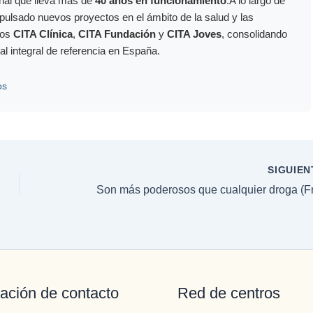
onal que lleva más de
40 años en funcionamiento
.A lo largo de
mpulsado nuevos proyectos en el ámbito de la salud y las
los
CITA Clínica
,
CITA Fundación
y
CITA Joves
, consolidando
al integral de referencia en España.
os
SIGUIE
ación de contacto
Red de centros