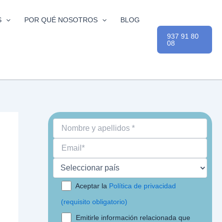
S
POR QUÉ NOSOTROS
BLOG
937 91 80
08
Aceptar la
Política de privacidad
(requisito obligatorio)
Emitirle información relacionada que