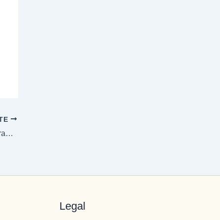
NTE
Son más poderosos que cualquier droga (Fragmento de un artículo escrito por Terenci Moix en El País en junio de 2.000)
Legal