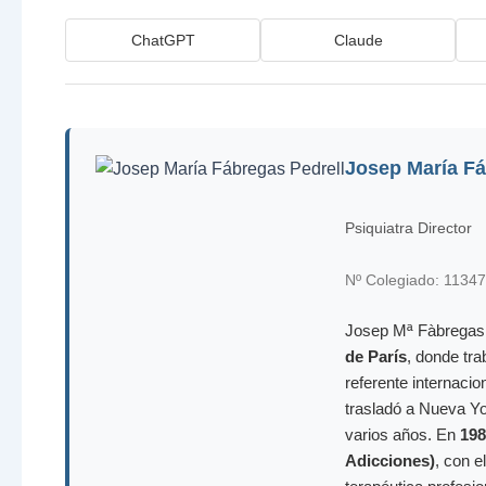
ChatGPT
Claude
Josep María Fá
Psiquiatra Director
Nº Colegiado: 11347
Josep Mª Fàbregas P
de París
, donde tra
referente internacio
trasladó a Nueva Yo
varios años. En
198
Adicciones)
, con e