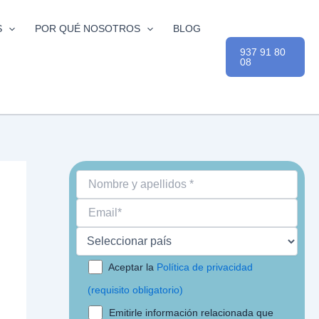
S
POR QUÉ NOSOTROS
BLOG
937 91 80
08
Aceptar la
Política de privacidad
(requisito obligatorio)
Emitirle información relacionada que