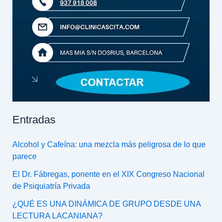
Entradas
Alcohol y Cafeína: una mezcla más peligrosa de lo que
parece
El Dr. Fábregas, ponente en el XIX Congreso Nacional
de Psiquiatría Privada
¿QUÉ ES UNA DINÁMICA DE GRUPO DESDE UNA
LECTURA LACANIANA?