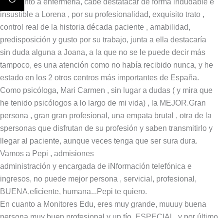
En cuanto a enfermeria, cabe destatacar de forma indudable e
insustible a Lorena , por su profesionalidad, exquisito trato ,
control real de la historia década paciente , amabilidad,
predisposición y gusto por su trabajo, junta a ella destacaría
sin duda alguna a Joana, a la que no se le puede decir más
tampoco, es una atención como no había recibido nunca, y he
estado en los 2 otros centros más importantes de España.
Como psicóloga, Mari Carmen , sin lugar a dudas ( y mira que
he tenido psicólogos a lo largo de mi vida) , la MEJOR.Gran
persona , gran gran profesional, una empata brutal , otra de la
spersonas que disfrutan de su profesión y saben transmitirlo y
llegar al paciente, aunque veces tenga que ser sura dura.
Vamos a Pepi , admisiones
administración y encargada de iNformación telefónica e
ingresos, no puede mejor persona , servicial, profesional,
BUENA,eficiente, humana...Pepi te quiero.
En cuanto a Monitores Edu, eres muy grande, muuuy buena
persona,muy buen profesional y un tío, ESPECIAL, y por último