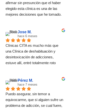
afirmar sin presunción que el haber 
elegido esta clínica es una de las 
mejores decisiones que he tomado. 
El método no se basa una 
desintoxicación convencional, se 
trata de ayudar a encontrar un estilo 
Jose M.
hace 6 meses
de vida basado en el bienestar tanto 
físico como mental en el que las 
Clínicas CITA es mucho más que 
adicciones no tienen cabida. Para 
una Clínica de deshabituación y 
ello cuentan con un equipo óptimo de 
desintoxicación de adicciones, 
terapeutas que acompañan durante 
estuve allí, entré totalmente roto 
todo el proceso con un desempeño 
después de años intentando dejar 
ejemplar. Entré con la idea de 
atrás mis adicciones y antes creía 
desintoxicarme y he salido con la 
que era imposible salir adelante con 
Pérez M.
perspectiva de una nueva vida 
hace 7 meses
mi vida.
mucho más plena.
Con el transcurso del tratamiento 
Puedo asegurar, sin temor a 
individual y grupal que me ofrecieron 
equivocarme, que si alguien sufre un 
he vuelto a ver la luz ✨✨✨
problema de adicción, se cual fuere, 