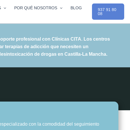
S
POR QUÉ NOSOTROS
BLOG
937 91 80
08
oporte profesional con Clínicas CITA. Los centros
ar terapias de adicción que necesiten un
desintoxicación de drogas en Castilla-La Mancha
.
 especializado con la comodidad del seguimiento