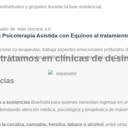
individuales y grupales durante la fase residencial.
ador de más cercano a ti.
a Psicoterapia Asistida con Equinos al tratamien
 como co-terapeutas, trabaja aspectos emocionales profundos du
tratamos en clínicas de desi
ón. Se realiza en las instalaciones de nuestra clínica en Dosri
cias
s a sustancias
diseñado para quienes necesitan ingresar en un 
 brindando atención médica, psicológica y terapéutica de máxim
a la cocaína, cannabis, heroína, tabaco o alcohol
, entre otr