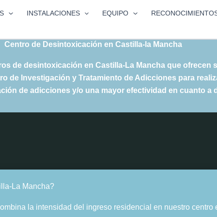
S
INSTALACIONES
EQUIPO
RECONOCIMIENTO
Centro de Desintoxicación en Castilla-la Mancha
tros de
desintoxicación en Castilla-La Mancha
que ofrecen s
o de Investigación y Tratamiento de Adicciones para realiz
tación de adicciones y/o una mayor efectividad en cuanto a
tilla-La Mancha?
mbina la intensidad del ingreso residencial en nuestro centro