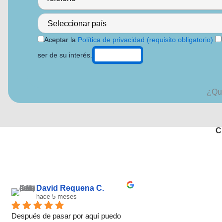
Aceptar la
Política de privacidad (requisito obligatorio)
ser de su interés.
¿Qué
C
David Requena C.
hace 5 meses
Después de pasar por aquí puedo 