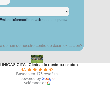
Emitirle información relacionada que pueda
 opinan de nuestro centro de desintoxicación?
LINICAS CITA - Clínica de desintoxicación
4.5
Basado en 176 reseñas.
powered by
G
o
o
g
l
e
valóranos en