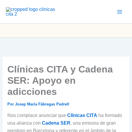
Ir
al
contenido
Clínicas CITA y Cadena
SER: Apoyo en
adicciones
Por
Josep María Fábregas Pedrell
Nos complace anunciar que
Clínicas CITA
ha formado
una alianza con
Cadena
SER
, una emisora de gran
prestigio en Barcelona y referente en el ámbito de la