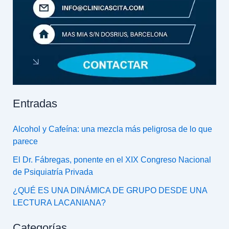
Entradas
Alcohol y Cafeína: una mezcla más peligrosa de lo que
parece
El Dr. Fábregas, ponente en el XIX Congreso Nacional
de Psiquiatría Privada
¿QUÉ ES UNA DINÁMICA DE GRUPO DESDE UNA
LECTURA LACANIANA?
Categorías