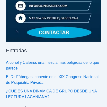
Entradas
Alcohol y Cafeína: una mezcla más peligrosa de lo que
parece
El Dr. Fábregas, ponente en el XIX Congreso Nacional
de Psiquiatría Privada
¿QUÉ ES UNA DINÁMICA DE GRUPO DESDE UNA
LECTURA LACANIANA?