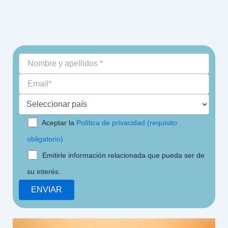
Aceptar la
Política de privacidad (requisito
obligatorio)
Emitirle información relacionada que pueda ser de
su interés.