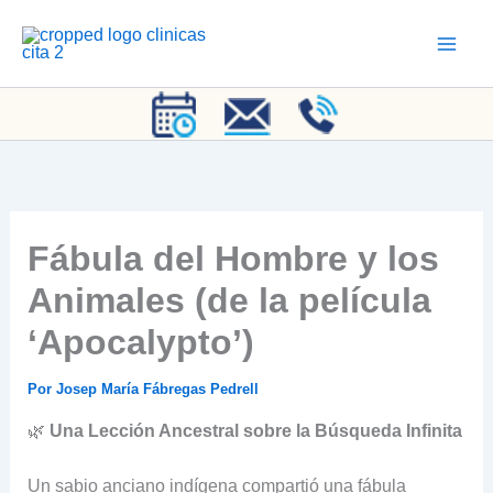
Ir
al
contenido
Fábula del Hombre y los
Animales (de la película
‘Apocalypto’)
Por
Josep María Fábregas Pedrell
🌿
Una Lección Ancestral sobre la Búsqueda Infinita
Un sabio anciano indígena compartió una fábula