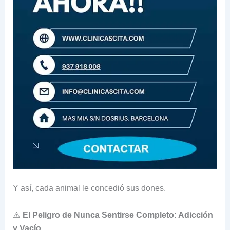
Y así, cada animal le concedió sus dones.
⚠️
El Peligro de Nunca Sentirse Completo: Adicción
y Vacío