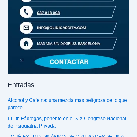
Entradas
Alcohol y Cafeína: una mezcla más peligrosa de lo que
parece
El Dr. Fábregas, ponente en el XIX Congreso Nacional
de Psiquiatría Privada
¿QUÉ ES UNA DINÁMICA DE GRUPO DESDE UNA