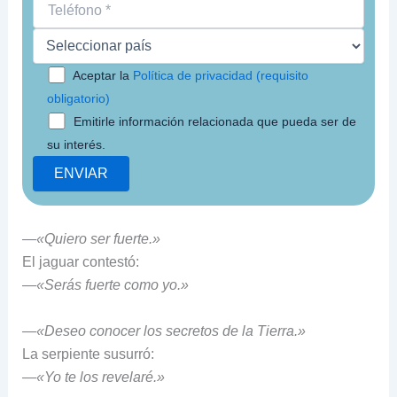
Aceptar la
Política de privacidad (requisito
obligatorio)
Emitirle información relacionada que pueda ser de
su interés.
—
«Quiero ser fuerte.»
El jaguar contestó:
—
«Serás fuerte como yo.»
—
«Deseo conocer los secretos de la Tierra.»
La serpiente susurró:
—
«Yo te los revelaré.»