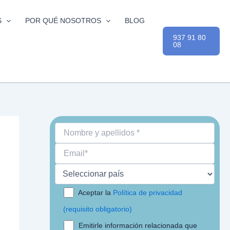
S
POR QUÉ NOSOTROS
BLOG
937 91 80
08
Aceptar la
Política de privacidad
(requisito obligatorio)
Emitirle información relacionada que