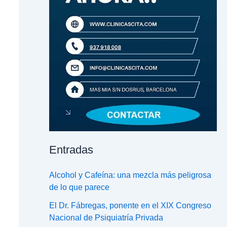
Entradas
Alcohol y Cafeína: una mezcla más peligrosa
de lo que parece
El Dr. Fábregas, ponente en el XIX Congreso
Nacional de Psiquiatría Privada