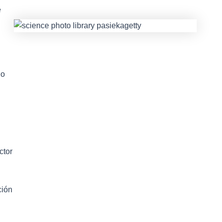
e
lo
ctor
ción