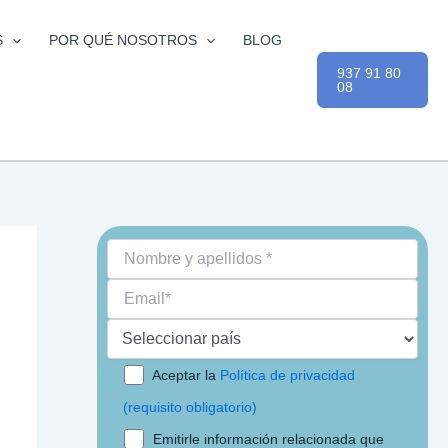
S
POR QUÉ NOSOTROS
BLOG
937 91 80
08
Aceptar la
Política de privacidad
(requisito obligatorio)
Emitirle información relacionada que