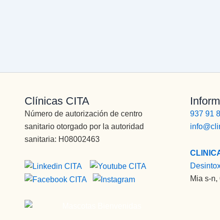
Clínicas CITA
Inform
Número de autorización de centro
937 91 
sanitario otorgado por la autoridad
info@cli
sanitaria: H08002463
CLINIC
Desinto
Mia s-n,