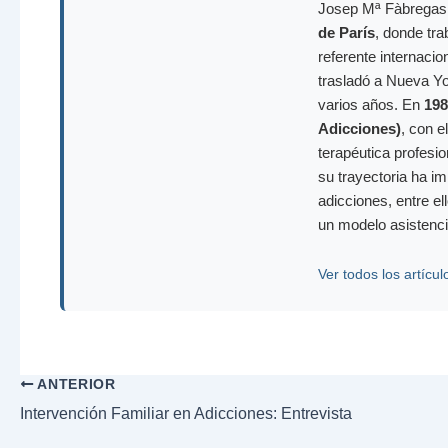
Josep Mª Fàbregas P
de París
, donde tra
referente internacio
trasladó a Nueva Yo
varios años. En
198
Adicciones)
, con e
terapéutica profesi
su trayectoria ha i
adicciones, entre el
un modelo asistenci
Ver todos los artícul
ANTERIOR
Intervención Familiar en Adicciones: Entrevista