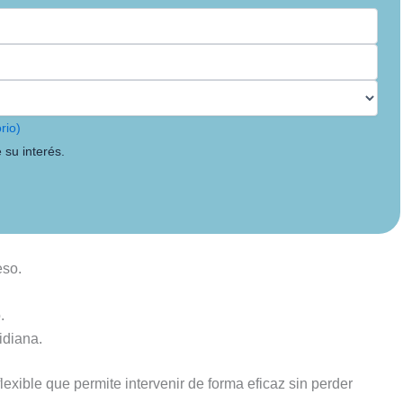
rio)
 su interés.
eso.
.
idiana.
exible que permite intervenir de forma eficaz sin perder