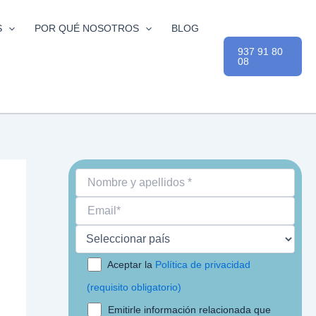
S
POR QUÉ NOSOTROS
BLOG
937 91 80
08
Aceptar la
Política de privacidad
(requisito obligatorio)
Emitirle información relacionada que