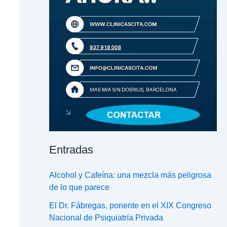
Entradas
Alcohol y Cafeína: una mezcla más peligrosa
de lo que parece
El Dr. Fábregas, ponente en el XIX Congreso
Nacional de Psiquiatría Privada