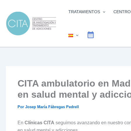
Ir
al
TRATAMIENTOS
CENTRO
contenido
CITA ambulatorio en Madr
en salud mental y adicci
Por
Josep María Fábregas Pedrell
En
Clínicas CITA
seguimos avanzando en nuestro comp
en salud mental y adicciones.