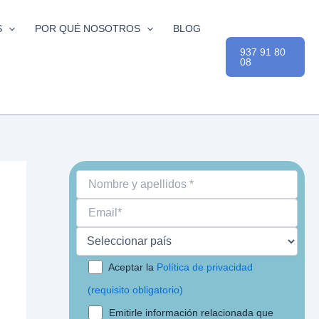
S
POR QUÉ NOSOTROS
BLOG
937 91 80
08
Aceptar la
Política de privacidad
(requisito obligatorio)
Emitirle información relacionada que