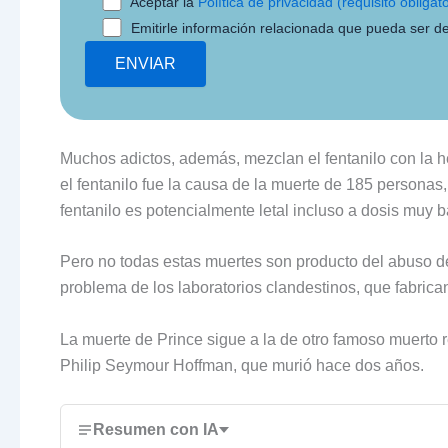
Aceptar la
Política de privacidad (requisito obligato
Emitirle información relacionada que pueda ser de
Muchos adictos, además, mezclan el fentanilo con la he
el fentanilo fue la causa de la muerte de 185 personas
fentanilo es potencialmente letal incluso a dosis muy b
Pero no todas estas muertes son producto del abuso de
problema de los laboratorios clandestinos, que fabric
La muerte de Prince sigue a la de otro famoso muerto 
Philip Seymour Hoffman, que murió hace dos años.
Resumen con IA