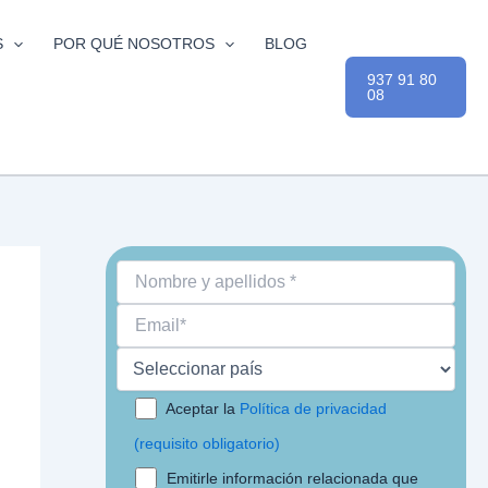
S
POR QUÉ NOSOTROS
BLOG
937 91 80
08
Aceptar la
Política de privacidad
(requisito obligatorio)
Emitirle información relacionada que