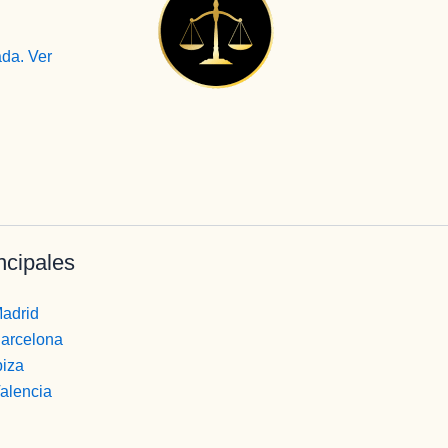
ncipales
Madrid
Barcelona
biza
Valencia