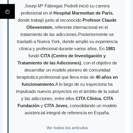
Josep Mª Fàbregas Pedrell inició su carrera
profesional en el
Hospital Marmottan de París
,
donde trabajó junto al reconocido
Profesor Claude
Olievenstein
, referente internacional en el
tratamiento de las adicciones.Posteriormente se
trasladó a Nueva York, donde amplió su experiencia
clínica y profesional durante varios años. En
1981
fundó
CITA (Centro de Investigación y
Tratamiento de las Adicciones)
, con el objetivo de
desarrollar un modelo pionero de comunidad
terapéutica profesional que lleva más de
40 años en
funcionamiento
.A lo largo de su trayectoria ha
impulsado nuevos proyectos en el ámbito de la salud
y las adicciones, entre ellos
CITA Clínica
,
CITA
Fundación
y
CITA Joves
, consolidando un modelo
asistencial integral de referencia en España.
Ver todos los artículos