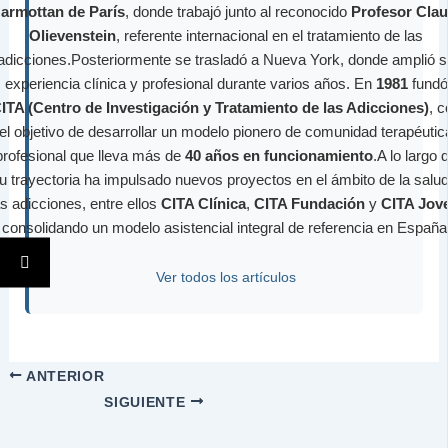
armottan de París
, donde trabajó junto al reconocido
Profesor Cla
Olievenstein
, referente internacional en el tratamiento de las
adicciones.Posteriormente se trasladó a Nueva York, donde amplió 
experiencia clínica y profesional durante varios años. En
1981
fundó
ITA (Centro de Investigación y Tratamiento de las Adicciones)
, 
el objetivo de desarrollar un modelo pionero de comunidad terapéutic
profesional que lleva más de
40 años en funcionamiento
.A lo largo 
u trayectoria ha impulsado nuevos proyectos en el ámbito de la salud
as adicciones, entre ellos
CITA Clínica
,
CITA Fundación
y
CITA Jov
consolidando un modelo asistencial integral de referencia en España
Ver todos los artículos
ANTERIOR
SIGUIENTE