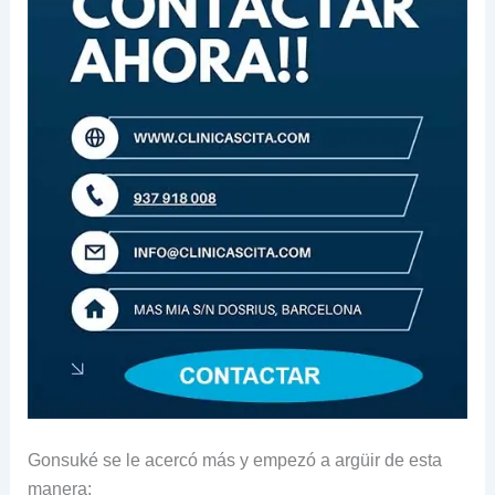
Gonsuké se le acercó más y empezó a argüir de esta
manera: