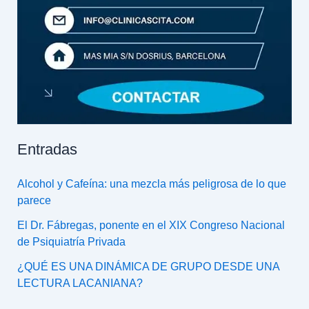
Entradas
Alcohol y Cafeína: una mezcla más peligrosa de lo que
parece
El Dr. Fábregas, ponente en el XIX Congreso Nacional
de Psiquiatría Privada
¿QUÉ ES UNA DINÁMICA DE GRUPO DESDE UNA
LECTURA LACANIANA?