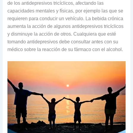
de los antidepresivos tricíclicos, afectando las
capacidades mentales y físicas, por ejemplo las que se
requieren para conducir un vehículo. La bebida crónica
aumenta la acción de algunos antidepresivos tricíclicos
y disminuye la acción de otros. Cualquiera que esté
tomando antidepresivos debe consultar antes con su
médico sobre la reacción de su fármaco con el alcohol.