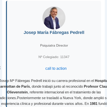
Josep María Fábregas Pedrell
Psiquiatra Director
Nº Colegiado: 11347
Josep Mª Fàbregas Pedrell inició su carrera profesional en el
Hospita
armottan de París
, donde trabajó junto al reconocido
Profesor Cla
Olievenstein
, referente internacional en el tratamiento de las
adicciones.Posteriormente se trasladó a Nueva York, donde amplió 
experiencia clínica y profesional durante varios años. En
1981
fundó