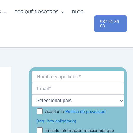
S
POR QUÉ NOSOTROS
BLOG
937 91 80
08
Aceptar la
Política de privacidad
(requisito obligatorio)
Emitirle información relacionada que