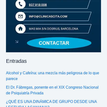
Entradas
Alcohol y Cafeína: una mezcla más peligrosa de lo que
parece
El Dr. Fábregas, ponente en el XIX Congreso Nacional
de Psiquiatría Privada
¿QUÉ ES UNA DINÁMICA DE GRUPO DESDE UNA