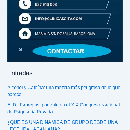
Entradas
Alcohol y Cafeína: una mezcla más peligrosa de lo que
parece
El Dr. Fábregas, ponente en el XIX Congreso Nacional
de Psiquiatría Privada
¿QUÉ ES UNA DINÁMICA DE GRUPO DESDE UNA
LECTURA LACANIANA?