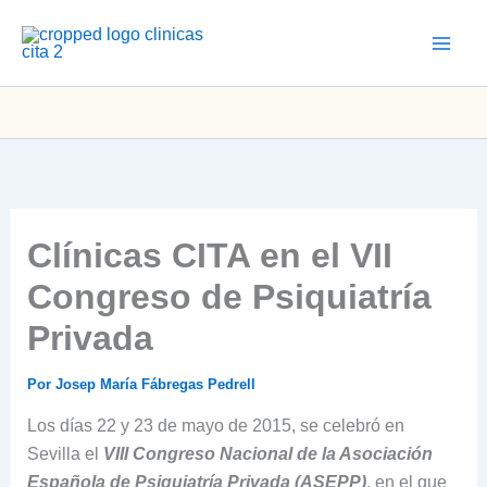
Ir
al
contenido
Clínicas CITA en el VII
Congreso de Psiquiatría
Privada
Por
Josep María Fábregas Pedrell
Los días 22 y 23 de mayo de 2015, se celebró en
Sevilla el
VIII Congreso Nacional de la Asociación
Española de Psiquiatría Privada (ASEPP)
, en el que