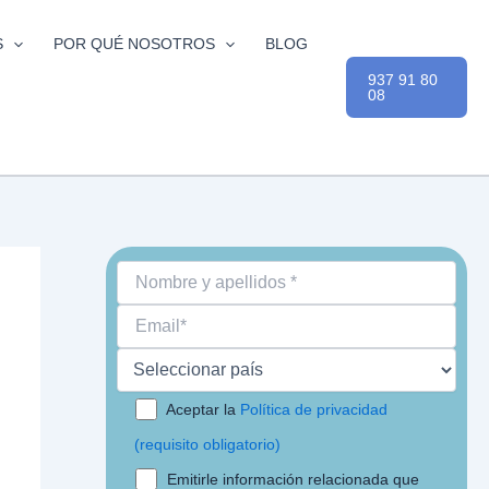
S
POR QUÉ NOSOTROS
BLOG
937 91 80
08
Aceptar la
Política de privacidad
(requisito obligatorio)
Emitirle información relacionada que