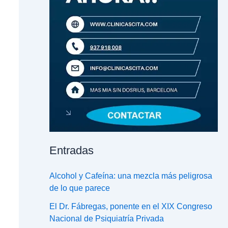
Entradas
Alcohol y Cafeína: una mezcla más peligrosa
de lo que parece
El Dr. Fábregas, ponente en el XIX Congreso
Nacional de Psiquiatría Privada