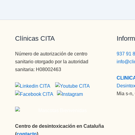
Clínicas CITA
Inform
Número de autorización de centro
937 91 
sanitario otorgado por la autoridad
info@cli
sanitaria: H08002463
CLINIC
Desinto
Mia s-n,
Centro de desintoxicación en Cataluña
(
contacto
)