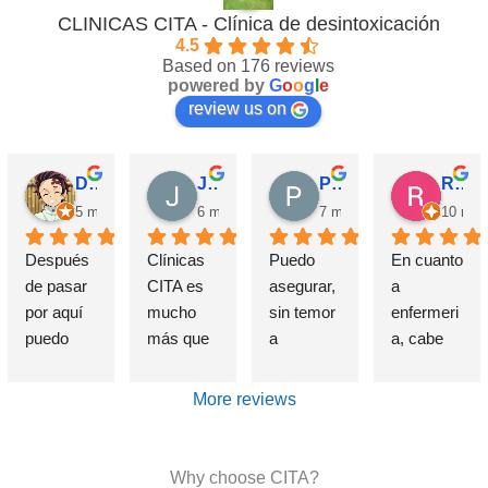
CLINICAS CITA - Clínica de desintoxicación
4.5
Based on 176 reviews
powered by
G
o
o
g
l
e
review us on
David Requena C.
Jose M.
Pérez M.
Rosa
5 months ago
6 months ago
7 months ago
10 mon
Después 
Clínicas 
Puedo 
En cuanto 
de pasar 
CITA es 
asegurar, 
a 
por aquí 
mucho 
sin temor 
enfermeri
puedo 
más que 
a 
a, cabe 
afirmar 
una 
equivocar
destataca
sin 
Clínica de 
me, que 
r de 
More reviews
presunció
deshabitu
si alguien 
forma 
n que el 
ación y 
sufre un 
indudable 
haber 
desintoxic
problema 
e 
Why choose CITA?