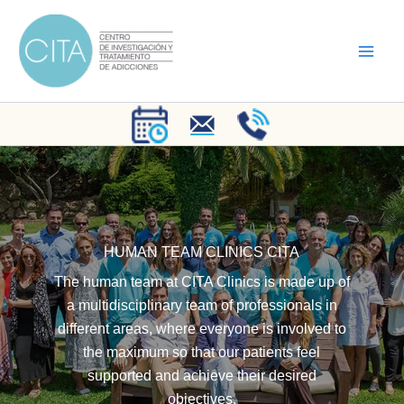
Skip
to
content
HUMAN TEAM CLINICS CITA
The human team at CITA Clinics is made up of
a multidisciplinary team of professionals in
different areas, where everyone is involved to
the maximum so that our patients feel
supported and achieve their desired
objectives.