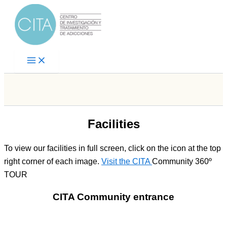
Skip
to
content
Facilities
To view our facilities in full screen, click on the icon at the top
right corner of each image.
Visit the CITA
Community 360º
TOUR
CITA Community entrance