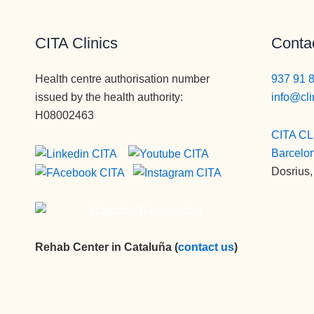
spersonas que disfrutan de su 
profesión y saben transmitirlo y 
llegar al paciente, aunque veces 
CITA Clinics
Contac
tenga que ser sura dura.
Vamos a Pepi , admisiones
Health centre authorisation number
937 91 
administración y encargada de 
issued by the health authority:
info@cli
iNformación telefónica e 
H08002463
ingresos, no puede mejor 
CITA CL
persona , servicial, profesional, 
Barcelo
BUENA,eficiente, humana...Pepi 
Dosrius,
te quiero.
En cuanto a Monitores Edu, 
eres muy grande, muuuy buena 
persona,muy buen profesional y 
un tío, ESPECIAL, y por último 
Rehab Center in Cataluña (
contact us
)
Francisco,  otorga monitor, una 
persona muy joven, muy 
profesional ,muy preparado, 
muy buena persona , y que te 