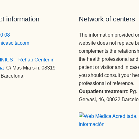
t information
Network of centers
80 08
The information provided o
nicascita.com
website does not replace b
complements the relations
the health professional and
INICS – Rehab Center in
patient or visitor and in cas
na
:
C/ Mas Mia s-n, 08319
you should consult your he
 Barcelona.
professional of reference.
Outpatient treatment:
Pg.
Gervasi, 46, 08022 Barcel