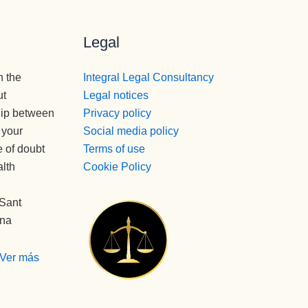
Legal
n the
Integral Legal Consultancy
ut
Legal notices
hip between
Privacy policy
 your
Social media policy
e of doubt
Terms of use
alth
Cookie Policy
 Sant
ona