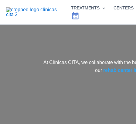
Skip
TREATMENTS
CENTERS
to
content
At Clínicas CITA, we collaborate with the b
our
rehab center 