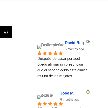
David Requena C.
5 months ago
Después de pasar por aquí 
puedo afirmar sin presunción 
que el haber elegido esta clínica 
es una de las mejores 
decisiones que he tomado. El 
método no se basa una 
desintoxicación convencional, 
Jose M.
se trata de ayudar a encontrar 
6 months ago
un estilo de vida basado en el 