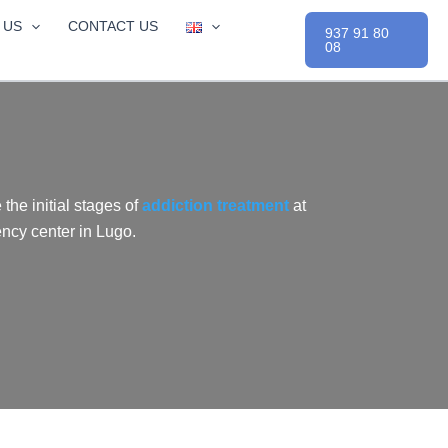
 US
CONTACT US
937 91 80
08
 the initial stages of
addiction treatment
at
ency center in Lugo.