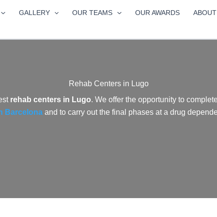
GALLERY
OUR TEAMS
OUR AWARDS
ABOUT
Rehab Centers in Lugo
est
rehab centers in Lugo
. We offer the opportunity to complete
in Barcelona
and to carry out the final phases at a drug depend