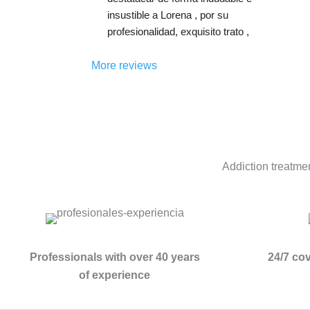
unas herramientas que 
personas.
insustible a Lorena , por su 
transforman por completo la 
Recomiendo esta Clínica en 
profesionalidad, exquisito trato , 
vida.
todos los sentidos.
control real de la historia década 
Un equipo increíble.
Gracias para la eternidad.
paciente , amabilidad, 
More reviews
predisposición y gusto por su 
trabajo,  junta a ella destacaría 
sin duda alguna a Joana, a la 
que no se le puede decir más 
tampoco, es una atención como 
no había recibido nunca, y he 
Addiction treatme
estado en los 2 otros centros 
más importantes de España.
Como psicóloga, Mari Carmen , 
sin lugar a dudas   ( y mira que 
he tenido psicólogos  a lo largo 
Professionals with over 40 years
24/7 co
de mi vida) , la MEJOR.Gran 
of experience
persona , gran gran profesional, 
una empata brutal , otra de la 