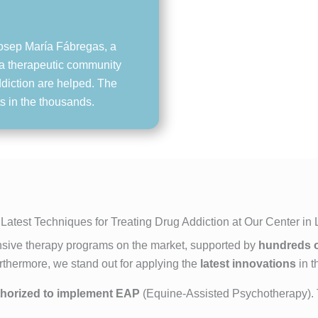
Josep María Fábregas, a
g a therapeutic community
diction are helped. The
s in the thousands.
Latest Techniques for Treating Drug Addiction at Our Center in
sive therapy programs on the market, supported by
hundreds o
Furthermore, we stand out for applying the
latest innovations
in t
uthorized to implement EAP
(Equine-Assisted Psychotherapy). Th