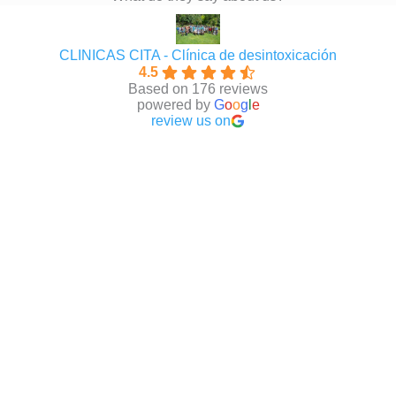
CLINICAS CITA - Clínica de desintoxicación
4.5
Based on 176 reviews
powered by
G
o
o
g
l
e
review us on