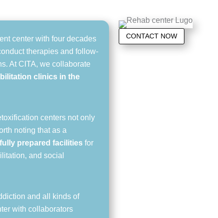
CONTACT NOW
ent center with four decades
conduct therapies and follow-
ons. At CITA, we collaborate
ilitation clinics in the
oxification centers not only
orth noting that as a
fully prepared facilities
for
litation, and social
ddiction and all kinds of
ter with collaborators