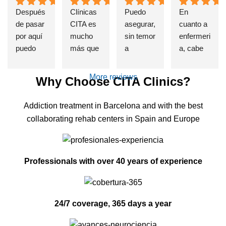
Después 
Clínicas 
Puedo 
En 
de pasar 
CITA es 
asegurar, 
cuanto a 
por aquí 
mucho 
sin temor 
enfermeri
puedo 
más que 
a 
a, cabe 
afirmar 
una 
equivoca
destatac
sin 
Clínica 
rme, que 
ar de 
More reviews
Why Choose CITA Clinics?
presunci
de 
si alguien 
forma 
ón que el 
deshabit
sufre un 
indudable 
Addiction treatment in Barcelona and with the best
haber 
uación y 
problema 
e 
collaborating rehab centers in Spain and Europe
elegido 
desintoxi
de 
insustible 
esta 
cación 
adicción, 
a Lorena 
clínica es 
de 
se cual 
, por su 
una de 
adiccione
fuere, 
profesion
Professionals with over 40 years of experience
las 
s, estuve 
esta es 
alidad, 
mejores 
allí, entré 
la 
exquisito 
decisione
totalment
MEJOR 
trato , 
24/7 coverage, 365 days a year
s que he 
e roto 
clínica 
control 
tomado. 
después 
del 
real de la 