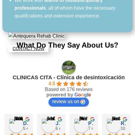
We work with
teams of multidisciplinary
professionals
, all of whom have the necessary
qualifications and extensive experience.
What Do They Say About Us?
CONTACT NOW
CLINICAS CITA - Clínica de desintoxicación
4.5
Based on 176 reviews
powered by
G
o
o
g
l
e
review us on
David Requena C.
Jose M.
Pérez M.
Rosa
5 months ago
6 months ago
7 months ago
10 mont