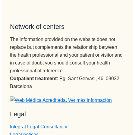
que ser 
sura 
dura.
Network of centers
Vamos a 
Pepi , 
The information provided on the website does not
admision
replace but complements the relationship between
es
the health professional and your patient or visitor and
administr
ación y 
in case of doubt you should consult your health
encargad
professional of reference.
a de 
Outpatient treatment:
Pg. Sant Gervasi, 46, 08022
iNformac
Barcelona
ión 
telefónica 
e 
Legal
ingresos, 
no puede 
Integral Legal Consultancy
mejor 
Legal notices
persona , 