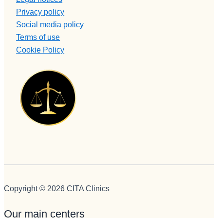
servicial, 
Privacy policy
profesion
Social media policy
al, 
Terms of use
BUENA,
Cookie Policy
eficiente, 
humana..
.Pepi te 
quiero.
En 
cuanto a 
Monitore
s Edu, 
eres muy 
grande, 
muuuy 
buena 
Copyright © 2026 CITA Clinics
persona,
muy 
Our main centers