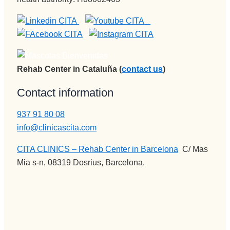
más 
eternidad
gran gran 
plena.
.
profesion
al, una 
empata 
brutal , 
otra de la 
Rehab Center in Cataluña (
contact us
)
spersona
s que 
Contact information
disfrutan 
937 91 80 08
de su 
profesión 
info@clinicascita.com
y saben 
CITA CLINICS – Rehab Center in Barcelona
:
C/ Mas
transmitir
Mia s-n, 08319 Dosrius, Barcelona.
lo y llegar 
al 
paciente, 
aunque 
veces 
tenga 