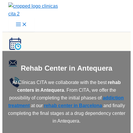
Skip
to
content
Rehab Center
in Antequera
At Clínicas CITA we collaborate with the best
rehab
centers in Antequera
. From CITA, we offer the
possibility of completing the initial phases of
addiction
treatment
at our
rehab center in Barcelona
and finally
completing the final stages at a drug dependency center
in Antequera.